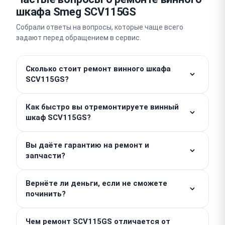
шкафа Smeg SCV115GS
Собрали ответы на вопросы, которые чаще всего
задают перед обращением в сервис.
Сколько стоит ремонт винного шкафа
SCV115GS?
Стоимость базовых работ начинается от 800 ₽.
Как быстро вы отремонтируете винный
Финальная цена зависит от конкретной поломки и
шкаф SCV115GS?
необходимых запчастей, которые рассчитываются
отдельно. Точную сумму мастер назовет после
Мелкие неисправности мы устраняем в день
проведения бесплатной диагностики. Скрытые
Вы даёте гарантию на ремонт и
обращения, зачастую за 1–2 часа. Срок
запчасти?
доплаты исключены.
проведения сложного ремонта составляет 2–3
дня. Мы всегда стараемся вернуть вашу технику в
Мы предоставляем гарантию до 1 года на
строй максимально оперативно.
Вернёте ли деньги, если не сможете
выполненные работы и установленные
починить?
компоненты. Чтобы воспользоваться ею,
достаточно предъявить заказ-наряд или чек. Все
Диагностика проводится бесплатно до начала
условия документально подтверждаются при
Чем ремонт SCV115GS отличается от
работ. Если ремонт по каким-то причинам