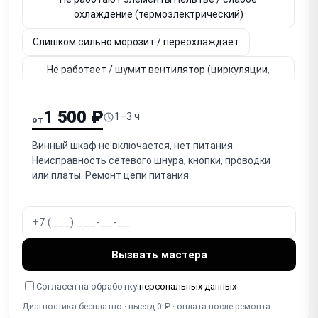
охлаждение (термоэлектрический)
Слишком сильно морозит / переохлаждает
Не работает / шумит вентилятор (циркуляции,
охлаждения)
Не регулируется / неверная температура
1 500 ₽
1–3 ч
от
(терморегулятор, датчик)
Винный шкаф не включается, нет питания.
Для двухзонных: не работает одна из зон
Неисправность сетевого шнура, кнопки, проводки
(температурных)
или платы. Ремонт цепи питания.
Утечка хладагента (компрессорный)
Намерзание льда / наледь на задней стенке
Не работает подсветка (LED освещение)
Вызвать мастера
Не работает дисплей / сенсорная панель / кнопки
Согласен на обработку
персональных данных
Диагностика бесплатно · выезд 0 ₽ · оплата после ремонта
Износ уплотнителя двери / не закрывается плотно