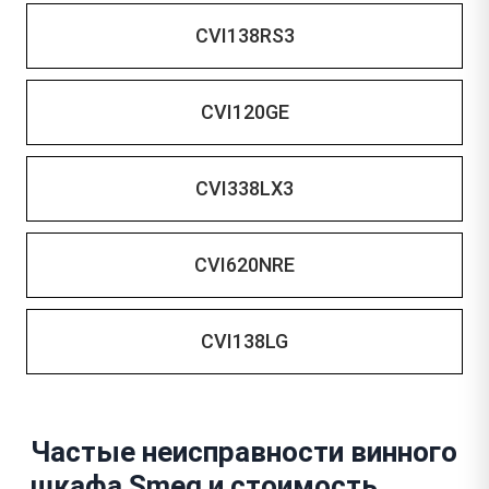
CVI138RS3
CVI120GE
CVI338LX3
CVI620NRE
CVI138LG
Частые неисправности винного
шкафа Smeg и стоимость