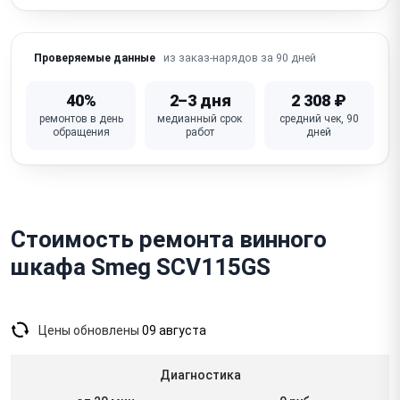
Запотевание / конденсат внутри или на стекле
двери
из заказ-нарядов за 90 дней
Проверяемые данные
Повышенный шум / вибрация (компрессор,
вентилятор)
40%
2–3 дня
2 308 ₽
ремонтов в день
медианный срок
средний чек, 90
Не работает / неисправна плата управления
обращения
работ
дней
Повреждение / трещина стеклянной двери, полок
Стоимость ремонта винного
шкафа Smeg SCV115GS
Цены обновлены
09 августа
Диагностика