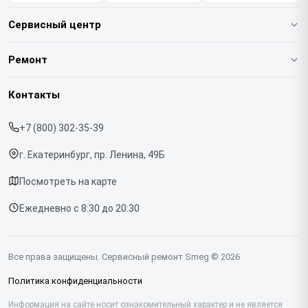
Сервисный центр
О нашем сервисе
Ремонт
Гарантия
Кофемашин
Контакты
Прайс-лист
Духовых шкафов
+7 (800) 302-35-39
Срочный ремонт
Варочных панелей
г. Екатеринбург, пр. Ленина, 49Б
Доставка и способы оплаты
Холодильников
Посмотреть на карте
Диагностика
Микроволновых печей
Ежедневно с 8:30 до 20:30
Контакты
Стиральных машин
Посудомоечных машин
Все права защищены. Сервисный ремонт Smeg © 2026
Винных шкафов
Политика конфиденциальности
Вакууматоров
Информация на сайте носит ознакомительный характер и не является