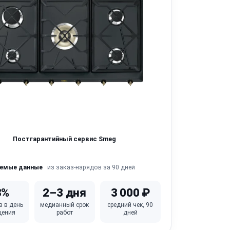
Постгарантийный сервис Smeg
из заказ-нарядов за 90 дней
яемые данные
3%
2–3 дня
3 000 ₽
в в день
медианный срок
средний чек, 90
щения
работ
дней