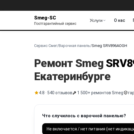
Smeg-SC
Услуги
О нас
Постгарантийный сервис
Сервис Смег
/
Варочная панель
/
Smeg SRV896AOGH
Ремонт Smeg
SRV8
Екатеринбурге
4.8 · 540 отзывов
1 500+ ремонтов Smeg
га
Что случилось с варочной панелью?
Не включается / нет питания (нет индикац