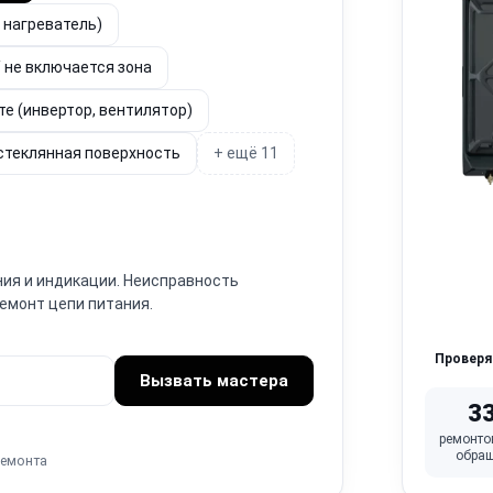
, нагреватель)
 не включается зона
те (инвертор, вентилятор)
 стеклянная поверхность
+ ещё 11
ния и индикации. Неисправность
Ремонт цепи питания.
Провер
Вызвать мастера
3
ремонто
обра
ремонта