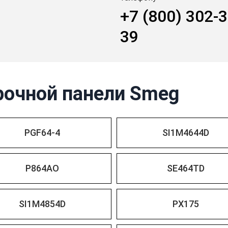
+7 (800) 302-3
39
рочной панели Smeg
PGF64-4
SI1M4644D
P864AO
SE464TD
SI1M4854D
PX175