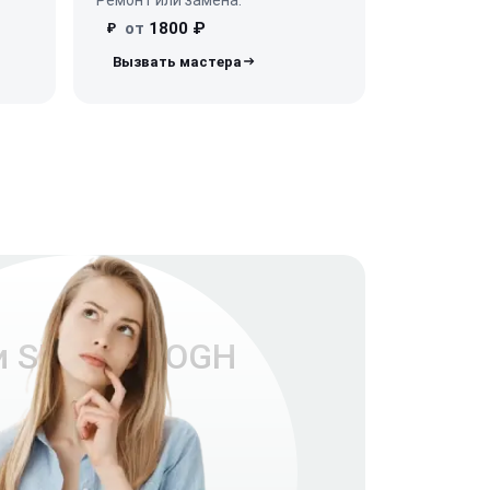
от
1800 ₽
₽
ли SRV896AOGH