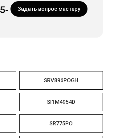
5-
Задать вопрос мастеру
SRV896POGH
SI1M4954D
SR775PO