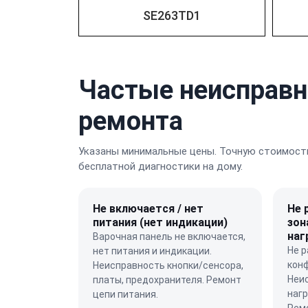
SE263TD1
Частые неисправн
ремонта
Указаны минимальные цены. Точную стоимость
бесплатной диагностики на дому.
Не включается / нет
Не 
питания (нет индикации)
зон
наг
Варочная панель не включается,
Не р
нет питания и индикации.
конф
Неисправность кнопки/сенсора,
Неи
платы, предохранителя. Ремонт
нагр
цепи питания.
Ремо