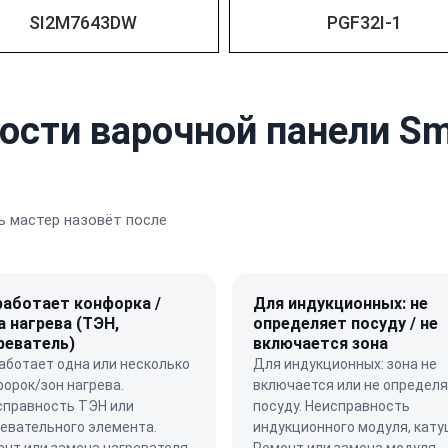
SI2M7643DW
PGF32I-1
ости варочной панели Sm
 мастер назовёт после
работает конфорка /
Для индукционных: не
а нагрева (ТЭН,
определяет посуду / не
реватель)
включается зона
аботает одна или несколько
Для индукционных: зона не
орок/зон нагрева.
включается или не определ
справность ТЭН или
посуду. Неисправность
евательного элемента.
индукционного модуля, кату
нт или замена нагревателя.
Ремонт или замена модуля.