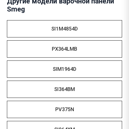
Другие модели варочной панели
Smeg
SI1M4854D
PX364LMB
SIM1964D
SI364BM
PV375N