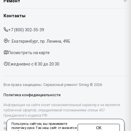
Ремонт
Гарантия
Кофемашин
Контакты
Прайс-лист
Духовых шкафов
+7 (800) 302-35-39
Срочный ремонт
Варочных панелей
г. Екатеринбург, пр. Ленина, 49Б
Доставка и способы оплаты
Холодильников
Посмотреть на карте
Диагностика
Микроволновых печей
Ежедневно с 8:30 до 20:30
Контакты
Стиральных машин
Посудомоечных машин
Все права защищены. Сервисный ремонт Smeg © 2026
Винных шкафов
Политика конфиденциальности
Вакууматоров
Информация на сайте носит ознакомительный характер и не является
публичной офертой, определяемой положениями статьи 437
Гражданского кодекса РФ.
Вытяжек
Мы специализируемся на обслуживании и ремонте техники Smeg, но не
Пользуясь сайтом, вы принимаете
Миксеров
ОК
политику куки
. Так наш сайт становится
являемся их официальным представителем. Предоставляем