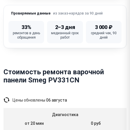
(вентилятор, засор)
из заказ-нарядов за 90 дней
Проверяемые данные
Ошибки / коды ошибок на дисплее
Не работает дисплей / нет индикации зон
33%
2–3 дня
3 000 ₽
ремонтов в день
медианный срок
средний чек, 90
Искрение / треск (стеклокерамика — соль/сахар,
обращения
работ
дней
газовые)
Неисправна плата управления (модуль управления)
Стоимость ремонта варочной
панели Smeg PV331CN
Цены обновлены
06 августа
Диагностика
от 20 мин
0 руб