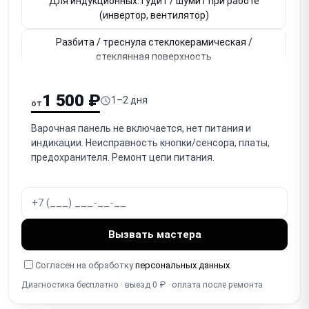
Для индукционных: гудит / шумит при работе
(инвертор, вентилятор)
Разбита / треснула стеклокерамическая /
стеклянная поверхность
Не работает сенсорное управление (сенсорная
1 500 ₽
панель, кнопки)
1–2 дня
от
Для газовых: не поджигается / не зажигается
Варочная панель не включается, нет питания и
горелка
индикации. Неисправность кнопки/сенсора, платы,
предохранителя. Ремонт цепи питания.
Для газовых: тухнет горелка / не держит пламя
(термопара)
Не работает / заедает ручка конфорки
(механическая)
Вызвать мастера
Не работает блокировка от детей (Child Lock)
Согласен на обработку
персональных данных
Не работает таймер / автоотключение зоны
Диагностика бесплатно · выезд 0 ₽ · оплата после ремонта
Перегревается / отключается / термозащита