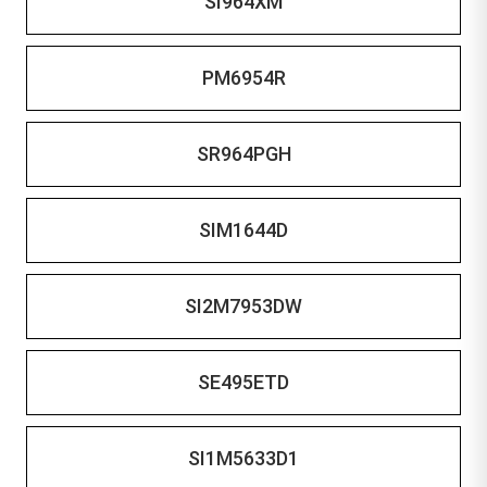
SI964XM
PM6954R
SR964PGH
SIM1644D
SI2M7953DW
SE495ETD
SI1M5633D1