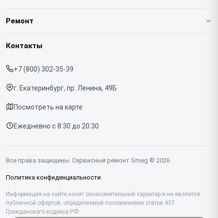
О нашем сервисе
Ремонт
Гарантия
Кофемашин
Контакты
Прайс-лист
Духовых шкафов
+7 (800) 302-35-39
Срочный ремонт
Варочных панелей
г. Екатеринбург, пр. Ленина, 49Б
Доставка и способы оплаты
Холодильников
Посмотреть на карте
Диагностика
Микроволновых печей
Ежедневно с 8:30 до 20:30
Контакты
Стиральных машин
Посудомоечных машин
Все права защищены. Сервисный ремонт Smeg © 2026
Винных шкафов
Политика конфиденциальности
Вакууматоров
Информация на сайте носит ознакомительный характер и не является
публичной офертой, определяемой положениями статьи 437
Гражданского кодекса РФ.
Вытяжек