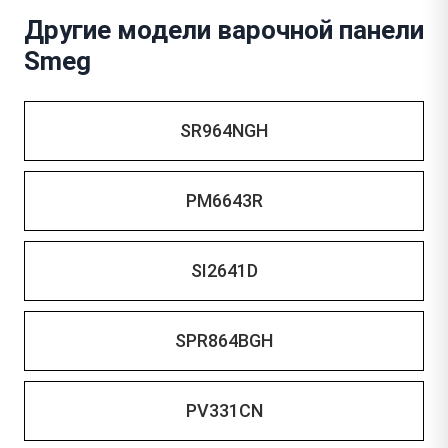
Другие модели варочной панели
Smeg
SR964NGH
PM6643R
SI2641D
SPR864BGH
PV331CN