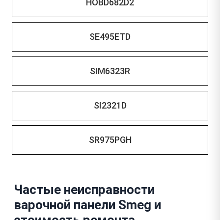
HOBD682D2
SE495ETD
SIM6323R
SI2321D
SR975PGH
Частые неисправности
варочной панели Smeg и
стоимость ремонта