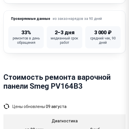
Перегревается / отключается / термозащита
(вентилятор, засор)
из заказ-нарядов за 90 дней
Проверяемые данные
Ошибки / коды ошибок на дисплее
Не работает дисплей / нет индикации зон
33%
2–3 дня
3 000 ₽
ремонтов в день
медианный срок
средний чек, 90
Искрение / треск (стеклокерамика — соль/сахар,
обращения
работ
дней
газовые)
Неисправна плата управления (модуль управления)
Стоимость ремонта варочной
панели Smeg PV164B3
Цены обновлены
09 августа
Диагностика