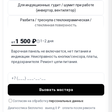
Для индукционных: гудит / шумит при работе
(инвертор, вентилятор)
Разбита / треснула стеклокерамическая /
стеклянная поверхность
Не работает сенсорное управление (сенсорная
1 500 ₽
панель, кнопки)
1–2 дня
от
Для газовых: не поджигается / не зажигается
Варочная панель не включается, нет питания и
горелка
индикации. Неисправность кнопки/сенсора, платы,
предохранителя. Ремонт цепи питания.
Для газовых: тухнет горелка / не держит пламя
(термопара)
Не работает / заедает ручка конфорки
(механическая)
Вызвать мастера
Не работает блокировка от детей (Child Lock)
Согласен на обработку
персональных данных
Не работает таймер / автоотключение зоны
Диагностика бесплатно · выезд 0 ₽ · оплата после ремонта