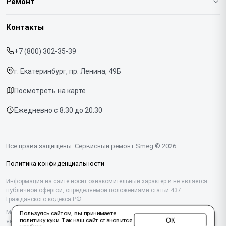
Ремонт
Гарантия
Кофемашин
Контакты
Прайс-лист
Духовых шкафов
+7 (800) 302-35-39
Срочный ремонт
Варочных панелей
г. Екатеринбург, пр. Ленина, 49Б
Доставка и способы оплаты
Холодильников
Посмотреть на карте
Диагностика
Микроволновых печей
Ежедневно с 8:30 до 20:30
Контакты
Стиральных машин
Посудомоечных машин
Все права защищены. Сервисный ремонт Smeg © 2026
Винных шкафов
Политика конфиденциальности
Вакууматоров
Информация на сайте носит ознакомительный характер и не является
публичной офертой, определяемой положениями статьи 437
Гражданского кодекса РФ.
Вытяжек
Мы специализируемся на обслуживании и ремонте техники Smeg, но не
Пользуясь сайтом, вы принимаете
Миксеров
ОК
политику куки
. Так наш сайт становится
являемся их официальным представителем. Предоставляем