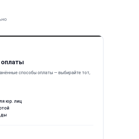
ьно
 оплаты
анённые способы оплаты — выбирайте тот,
ля юр. лиц
ртой
оды