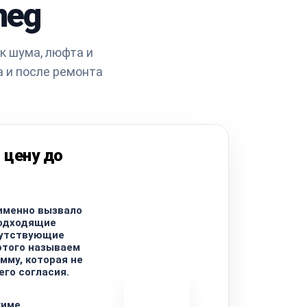
meg
к шума, люфта и
а и после ремонта
 цену до
именно вызвало
подходящие
путствующие
этого называем
мму, которая не
его согласия.
жиме