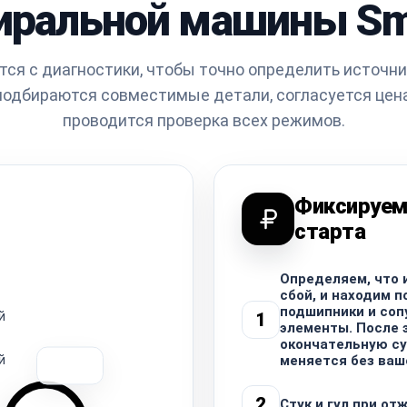
иральной машины S
тся с диагностики, чтобы точно определить источни
подбираются совместимые детали, согласуется цен
проводится проверка всех режимов.
Фиксируем
старта
Определяем, что 
сбой, и находим 
подшипники и со
й
1
элементы. После 
окончательную су
й
меняется без ваш
2
Стук и гул при от