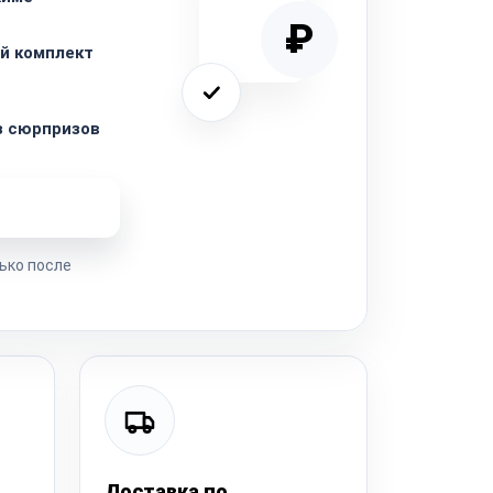
₽
й комплект
з сюрпризов
ремонта
ько после
Доставка по