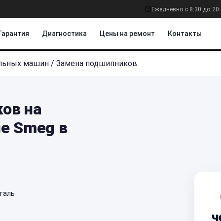
Ежедневно с 8:30 до 20
Гарантия
Диагностика
Цены на ремонт
Контакты
льных машин
/
Замена подшипников
ов на
е Smeg в
е
таль
ч