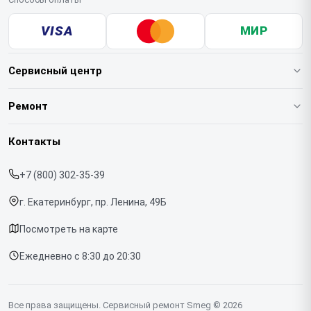
VISA
МИР
Сервисный центр
О нашем сервисе
Ремонт
Гарантия
Кофемашин
Контакты
Прайс-лист
Духовых шкафов
+7 (800) 302-35-39
Срочный ремонт
Варочных панелей
г. Екатеринбург, пр. Ленина, 49Б
Доставка и способы оплаты
Холодильников
Посмотреть на карте
Диагностика
Микроволновых печей
Ежедневно с 8:30 до 20:30
Контакты
Стиральных машин
Посудомоечных машин
Все права защищены. Сервисный ремонт Smeg © 2026