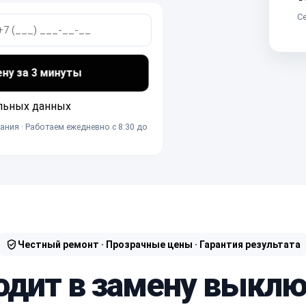
Се
ену за 3 минуты
льных данных
ания · Работаем ежедневно с 8:30 до
Честный ремонт · Прозрачные цены · Гарантия результата
одит в замену выкл