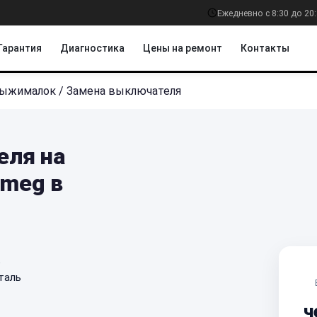
Ежедневно с 8:30 до 20
Гарантия
Диагностика
Цены на ремонт
Контакты
выжималок
/
Замена выключателя
еля на
meg в
е
таль
ч