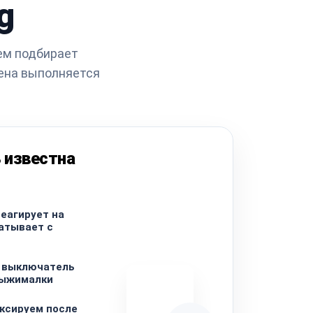
g
тем подбирает
ена выполняется
 известна
еагирует на
атывает с
 выключатель
выжималки
ксируем после