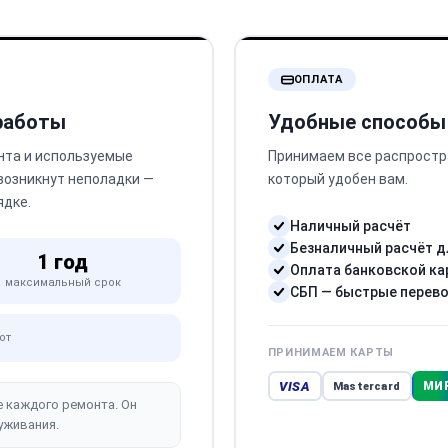
ОПЛАТА
 работы
Удобные способы
нта и используемые
Принимаем все распростр
 возникнут неполадки —
который удобен вам.
ядке.
Наличный расчёт
Безналичный расчёт д
1 год
Оплата банковской ка
максимальный срок
СБП — быстрые перев
от
ПРИНИМАЕМ КАРТЫ
VISA
МИ
Mastercard
е каждого ремонта. Он
уживания.