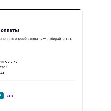
 оплаты
анённые способы оплаты — выбирайте тот,
ля юр. лиц
ртой
оды
Р
СБП