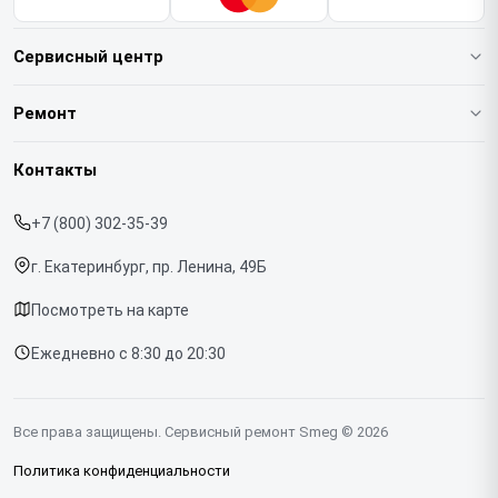
Сервисный центр
О нашем сервисе
Ремонт
Гарантия
Кофемашин
Контакты
Прайс-лист
Духовых шкафов
+7 (800) 302-35-39
Срочный ремонт
Варочных панелей
г. Екатеринбург, пр. Ленина, 49Б
Доставка и способы оплаты
Холодильников
Посмотреть на карте
Диагностика
Микроволновых печей
Ежедневно с 8:30 до 20:30
Контакты
Стиральных машин
Посудомоечных машин
Все права защищены. Сервисный ремонт Smeg © 2026
Винных шкафов
Политика конфиденциальности