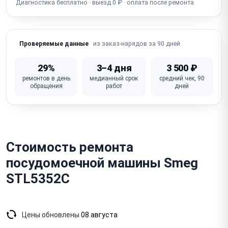
Диагностика бесплатно · выезд 0 ₽ · оплата после ремонта
Не заканчивает программу / зависает / долго
Ошибка на дисплее (error code)
из заказ-нарядов за 90 дней
Проверяемые данные
Не работает панель управления / кнопки / дисплей
29%
3–4 дня
3 500 ₽
Неисправен модуль управления (плата)
ремонтов в день
медианный срок
средний чек, 90
обращения
работ
дней
Белый налёт / разводы на посуде (соль,
ополаскиватель, смягчитель)
Посторонний шум / гул при работе (насос,
подшипники)
Стоимость ремонта
посудомоечной машины Smeg
STL5352C
Цены обновлены
08 августа