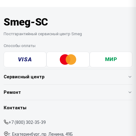
на месте, а сложные случаи требуют
транспортировки посудомоечной машины в
Smeg-SC
мастерскую для проведения углубленного
тестирования.
Постгарантийный сервисный центр Smeg
Способы оплаты
VISA
МИР
Сервисный центр
О нашем сервисе
Ремонт
Гарантия
Кофемашин
Контакты
Прайс-лист
Духовых шкафов
+7 (800) 302-35-39
Срочный ремонт
Варочных панелей
г. Екатеринбург, пр. Ленина, 49Б