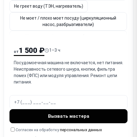
Не греет воду (ТЭН, нагреватель)
Не моет / плохо моет посуду (циркуляционный
насос, разбрызгиватели)
Не крутятся / засорены разбрызгиватели
(коромысла)
1 500 ₽
1–3 ч
от
Засорён фильтр / система слива
Посудомоечная машина не включается, нет питания.
Течёт вода / протекает (уплотнитель двери,
Неисправность сетевого шнура, кнопки, фильтра
шланги, бак)
помех (ФПС) или модуля управления. Ремонт цепи
питания.
Сработала защита от протечек (Аквастоп)
Не закрывается / не блокируется дверь (замок)
Не растворяется / не открывается дозатор
моющего средства
Вызвать мастера
Не сушит посуду (ТЭН сушки, вентилятор,
Согласен на обработку
персональных данных
теплообменник)