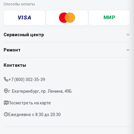
Способы оплаты
VISA
МИР
Сервисный центр
О нашем сервисе
Ремонт
Гарантия
Кофемашин
Контакты
Прайс-лист
Духовых шкафов
+7 (800) 302-35-39
Срочный ремонт
Варочных панелей
г. Екатеринбург, пр. Ленина, 49Б
Доставка и способы оплаты
Холодильников
Посмотреть на карте
Диагностика
Микроволновых печей
Ежедневно с 8:30 до 20:30
Контакты
Стиральных машин
Посудомоечных машин