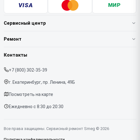
VISA
МИР
Сервисный центр
О нашем сервисе
Ремонт
Гарантия
Кофемашин
Контакты
Прайс-лист
Духовых шкафов
+7 (800) 302-35-39
Срочный ремонт
Варочных панелей
г. Екатеринбург, пр. Ленина, 49Б
Доставка и способы оплаты
Холодильников
Посмотреть на карте
Диагностика
Микроволновых печей
Ежедневно с 8:30 до 20:30
Контакты
Стиральных машин
Посудомоечных машин
Все права защищены. Сервисный ремонт Smeg © 2026
Винных шкафов
Политика конфиденциальности