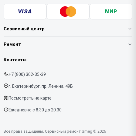
VISA
МИР
Сервисный центр
О нашем сервисе
Ремонт
Гарантия
Кофемашин
Контакты
Прайс-лист
Духовых шкафов
+7 (800) 302-35-39
Срочный ремонт
Варочных панелей
г. Екатеринбург, пр. Ленина, 49Б
Доставка и способы оплаты
Холодильников
Посмотреть на карте
Диагностика
Микроволновых печей
Ежедневно с 8:30 до 20:30
Контакты
Стиральных машин
Посудомоечных машин
Все права защищены. Сервисный ремонт Smeg © 2026