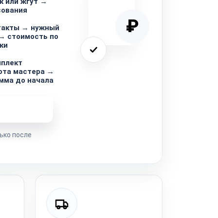
к или жгут →
сования
₽
такты → нужный
→ стоимость по
ки
мплект
ота мастера →
мма до начала
ремонта
ько после