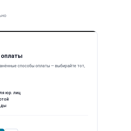
ьно
 оплаты
анённые способы оплаты — выбирайте тот,
ля юр. лиц
ртой
оды