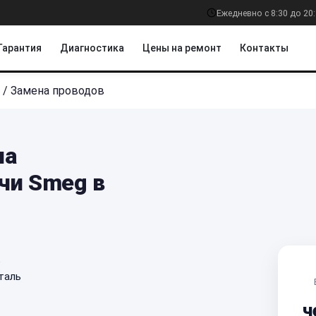
Ежедневно с 8:30 до 20
Гарантия
Диагностика
Цены на ремонт
Контакты
/
Замена проводов
на
чи Smeg в
е
таль
ч