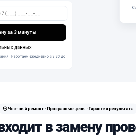
Се
ену за 3 минуты
льных данных
ания · Работаем ежедневно с 8:30 до
Честный ремонт · Прозрачные цены · Гарантия результата
входит в замену про