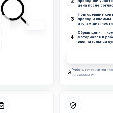
2
проводной участо
цена после согла
Подгоревшие кон
3
провод и клеммы 
итогам диагности
Обрыв цепи → ко
4
материалов и раб
окончательная су
Узнать стоимость 
Работы начинаются тол
согласования.