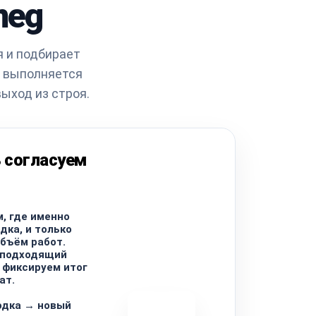
meg
я и подбирает
а выполняется
ыход из строя.
 согласуем
, где именно
дка, и только
бъём работ.
 подходящий
и фиксируем итог
ат.
одка → новый