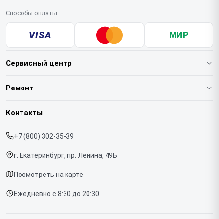
Способы оплаты
VISA
МИР
Сервисный центр
О нашем сервисе
Ремонт
Гарантия
Кофемашин
Контакты
Прайс-лист
Духовых шкафов
+7 (800) 302-35-39
Срочный ремонт
Варочных панелей
г. Екатеринбург, пр. Ленина, 49Б
Доставка и способы оплаты
Холодильников
Посмотреть на карте
Диагностика
Микроволновых печей
Ежедневно с 8:30 до 20:30
Контакты
Стиральных машин