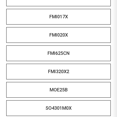
FMI017X
FMI020X
FMI625CN
FMI320X2
MOE25B
SO4301M0X