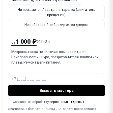
Не вращается / застряла тарелка (двигатель
вращения)
Не работает / не блокируется дверца
(микровыключатели)
Перегорела / не работает лампочка подсветки
1 000 ₽
1–3 ч
от
Не работает / сломан таймер / механический
Микроволновка не включается, нет питания.
регулятор
Неисправность шнура, предохранителя, кнопки или
платы. Ремонт цепи питания.
Не работает дисплей / кнопки / сенсорная панель
Не работает гриль / тен гриля (у моделей с грилем)
Перегревается / отключается / срабатывает
термозащита
Вызвать мастера
Шумит / гудит сильнее обычного (магнетрон,
Согласен на обработку
персональных данных
вентилятор)
Диагностика бесплатно · выезд 0 ₽ · оплата после ремонта