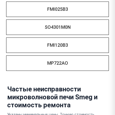
FMI025B3
SO4301M0N
FMI120B3
MP722AO
Частые неисправности
микроволновой печи Smeg и
стоимость ремонта
Указаны минимальные цены. Точную стоимость