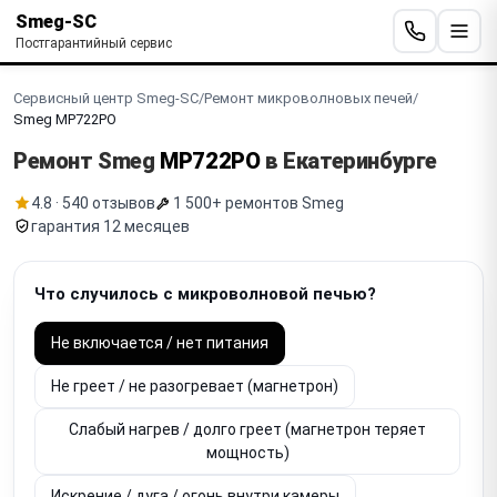
Smeg-SC
Постгарантийный сервис
Сервисный центр Smeg-SC
/
Ремонт микроволновых печей
/
Smeg MP722PO
Ремонт Smeg
MP722PO
в Екатеринбурге
4.8 · 540 отзывов
1 500+ ремонтов Smeg
гарантия 12 месяцев
Что случилось с микроволновой печью?
Не включается / нет питания
Не греет / не разогревает (магнетрон)
Слабый нагрев / долго греет (магнетрон теряет
мощность)
Искрение / дуга / огонь внутри камеры