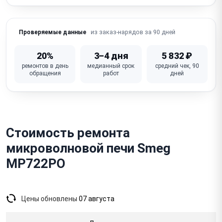
Запах гари / горелого при работе
Выбивает автомат / предохранитель при
из заказ-нарядов за 90 дней
Проверяемые данные
включении
Повреждён / деформирован корпус / дверца
20%
3–4 дня
5 832 ₽
(вмятина)
ремонтов в день
медианный срок
средний чек, 90
обращения
работ
дней
Неисправна плата управления (электронные
модели)
Стоимость ремонта
микроволновой печи Smeg
MP722PO
Цены обновлены
07 августа