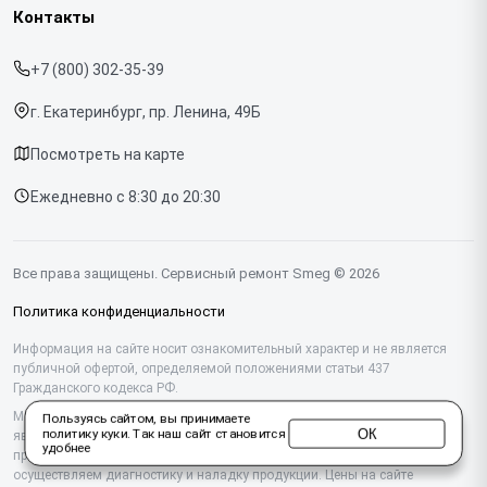
Кофемашин
Контакты
Прайс-лист
Духовых шкафов
+7 (800) 302-35-39
Срочный ремонт
Варочных панелей
г. Екатеринбург, пр. Ленина, 49Б
Доставка и способы оплаты
Холодильников
Посмотреть на карте
Диагностика
Микроволновых печей
Ежедневно с 8:30 до 20:30
Контакты
Стиральных машин
Посудомоечных машин
Все права защищены. Сервисный ремонт Smeg © 2026
Винных шкафов
Политика конфиденциальности
Вакууматоров
Информация на сайте носит ознакомительный характер и не является
публичной офертой, определяемой положениями статьи 437
Гражданского кодекса РФ.
Вытяжек
Мы специализируемся на обслуживании и ремонте техники Smeg, но не
Пользуясь сайтом, вы принимаете
Миксеров
ОК
политику куки
. Так наш сайт становится
являемся их официальным представителем. Предоставляем
удобнее
профессиональные услуги после истечения гарантии, а также
Соковыжималок
осуществляем диагностику и наладку продукции. Цены на сайте