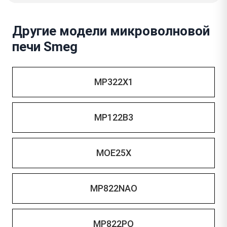
Другие модели микроволновой
печи Smeg
MP322X1
MP122B3
MOE25X
MP822NAO
MP822PO