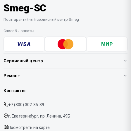
Smeg-SC
визитом специалиста рекомендуем освободить
устройство от лишних аксессуаров для удобства
транспортировки.
Постгарантийный сервисный центр Smeg
Способы оплаты
VISA
МИР
Сервисный центр
О нашем сервисе
Ремонт
Гарантия
Кофемашин
Контакты
Прайс-лист
Духовых шкафов
+7 (800) 302-35-39
Срочный ремонт
Варочных панелей
г. Екатеринбург, пр. Ленина, 49Б
Доставка и способы оплаты
Холодильников
Посмотреть на карте
Диагностика