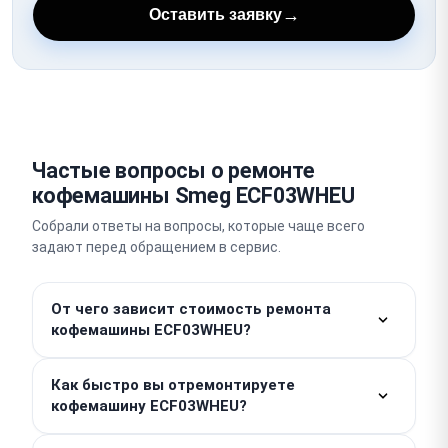
→
Оставить заявку
Частые вопросы о ремонте
кофемашины Smeg ECF03WHEU
Собрали ответы на вопросы, которые чаще всего
задают перед обращением в сервис.
От чего зависит стоимость ремонта
кофемашины ECF03WHEU?
Работы от — 500 ₽. Итоговая цена зависит от
Как быстро вы отремонтируете
характера поломки, так как стоимость запчастей
кофемашину ECF03WHEU?
рассчитывается отдельно. Точную сумму мы
называем после проведения бесплатной
Простые виды обслуживания вашей кофемашины