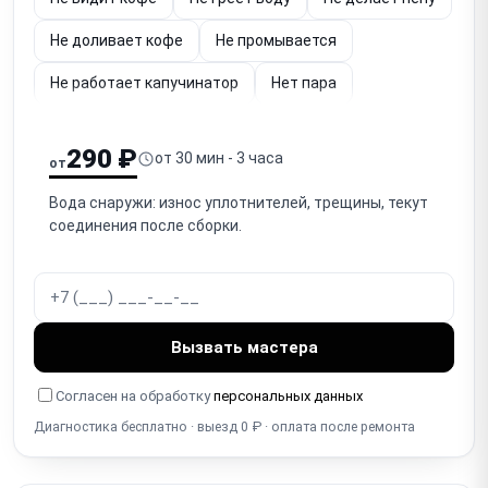
Не доливает кофе
Не промывается
Не работает капучинатор
Нет пара
Плохо отжимает кофе
Плохо течёт кофе
290 ₽
от 30 мин - 3 часа
от
Шумит
Жидкость в контейнере для отходов
Вода снаружи: износ уплотнителей, трещины, текут
Кофе слабый и невкусный
соединения после сборки.
Кофе слишком горячий или холодный
Засорилась
Вызвать мастера
Согласен на обработку
персональных данных
Диагностика бесплатно · выезд 0 ₽ · оплата после ремонта