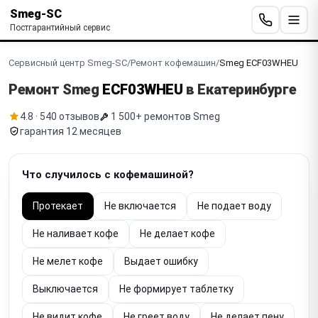
Smeg-SC
Постгарантийный сервис
Сервисный центр Smeg-SC
/
Ремонт кофемашин
/
Smeg ECF03WHEU
Ремонт Smeg
ECF03WHEU
в Екатеринбурге
4.8 · 540 отзывов
1 500+ ремонтов Smeg
гарантия 12 месяцев
Что случилось с кофемашиной?
Протекает
Не включается
Не подает воду
Не наливает кофе
Не делает кофе
Не мелет кофе
Выдает ошибку
Выключается
Не формирует таблетку
Не видит кофе
Не греет воду
Не делает пену