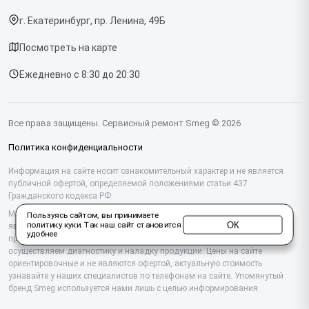
Срочный ремонт
Варочных панелей
г. Екатеринбург, пр. Ленина, 49Б
Доставка и способы оплаты
Холодильников
Посмотреть на карте
Диагностика
Микроволновых печей
Ежедневно с 8:30 до 20:30
Контакты
Стиральных машин
Посудомоечных машин
Все права защищены. Сервисный ремонт Smeg © 2026
Винных шкафов
Политика конфиденциальности
Вакууматоров
Информация на сайте носит ознакомительный характер и не является
публичной офертой, определяемой положениями статьи 437
Гражданского кодекса РФ.
Вытяжек
Мы специализируемся на обслуживании и ремонте техники Smeg, но не
Пользуясь сайтом, вы принимаете
Миксеров
ОК
политику куки
. Так наш сайт становится
являемся их официальным представителем. Предоставляем
удобнее
профессиональные услуги после истечения гарантии, а также
Соковыжималок
осуществляем диагностику и наладку продукции. Цены на сайте
ориентировочные и не являются офертой, актуальную стоимость
узнавайте у наших специалистов по телефонам на сайте. Упомянутый
Тостеров
бренд Smeg используется нами лишь с целью информирования.
Чайников