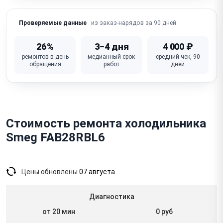
Не работает дисплей / кнопки / панель (умные/No-
Frost)
из заказ-нарядов за 90 дней
Проверяемые данные
Не работает освещение (лампа / LED-подсветка)
26%
3–4 дня
4 000 ₽
Холодильник не выключается / работает постоянно
ремонтов в день
медианный срок
средний чек, 90
обращения
работ
дней
(термостат)
Запах / неприятный запах в холодильнике (засор,
продукты)
Неисправна плата управления (модуль управления)
Стоимость ремонта холодильника
Smeg FAB28RBL6
Цены обновлены
07 августа
Диагностика
от 20 мин
0 руб