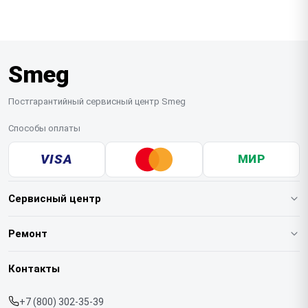
бесплатную курьерскую доставку техники в
доставляются под заказ.
сервис. Простые неисправности устраняются на
месте, а для проведения сложного ремонта
холодильник транспортируется в мастерскую.
Smeg
Постгарантийный сервисный центр Smeg
Способы оплаты
VISA
МИР
Сервисный центр
О нашем сервисе
Ремонт
Гарантия
Кофемашин
Контакты
Прайс-лист
Духовых шкафов
+7 (800) 302-35-39