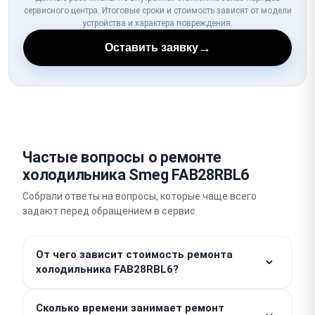
сервисного центра. Итоговые сроки и стоимость зависят от модели
устройства и характера повреждения.
→
Оставить заявку
Частые вопросы о ремонте
холодильника Smeg FAB28RBL6
Собрали ответы на вопросы, которые чаще всего
задают перед обращением в сервис.
От чего зависит стоимость ремонта
холодильника FAB28RBL6?
Работы — от 100 ₽. Стоимость деталей
Сколько времени занимает ремонт
рассчитывается отдельно, поэтому итоговая