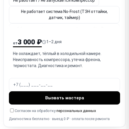
Не работает / не запускается компрессор
Не работает система No-Frost (ТЭН оттайки,
датчик, таймер)
Обмерзание / наледь на задней стенке (No-Frost,
дренаж)
3 000 ₽
1–2 дня
от
Течёт вода / лужа под ящиком (засор дренажа —
очень частая)
Не охлаждает, тёплый в холодильной камере.
Неисправность компрессора, утечка фреона,
Не работает вентилятор обдува (No-Frost — нет
термостата. Диагностика и ремонт.
циркуляции)
Шумит / стучит / гудит холодильник (компрессор,
вентилятор)
Вызвать мастера
Износ / деформация / порвался уплотнитель двери
(тепло уходит)
Согласен на обработку
персональных данных
Не держит температуру / перемерзает (термостат,
Диагностика бесплатно · выезд 0 ₽ · оплата после ремонта
датчик)