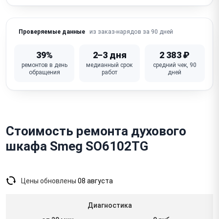
Не работает / перегорела лампочка подсветки
Не работает дисплей / кнопки / сенсорная панель
из заказ-нарядов за 90 дней
Проверяемые данные
Запах гари / дым из духовки (нагарь, засорение)
39%
2–3 дня
2 383 ₽
Неисправна плата управления (электронные
ремонтов в день
медианный срок
средний чек, 90
модели)
обращения
работ
дней
Стоимость ремонта духового
шкафа Smeg SO6102TG
Цены обновлены
08 августа
Диагностика