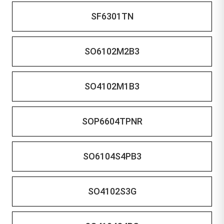
SF6301TN
SO6102M2B3
SO4102M1B3
SOP6604TPNR
SO6104S4PB3
SO4102S3G