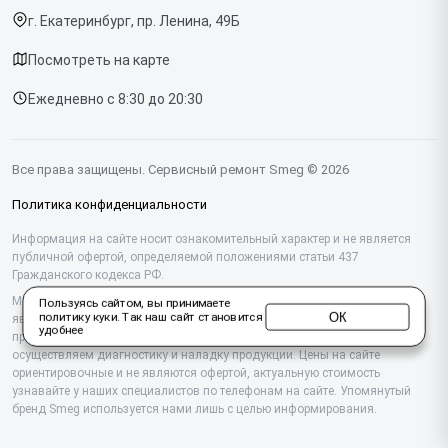
Варочных панелей
г. Екатеринбург, пр. Ленина, 49Б
Доставка и способы оплаты
Холодильников
Посмотреть на карте
Диагностика
Микроволновых печей
Ежедневно с 8:30 до 20:30
Контакты
Стиральных машин
Посудомоечных машин
Все права защищены. Сервисный ремонт Smeg © 2026
Винных шкафов
Политика конфиденциальности
Вакууматоров
Информация на сайте носит ознакомительный характер и не является
публичной офертой, определяемой положениями статьи 437
Гражданского кодекса РФ.
Вытяжек
Мы специализируемся на обслуживании и ремонте техники Smeg, но не
Пользуясь сайтом, вы принимаете
Миксеров
ОК
политику куки
. Так наш сайт становится
являемся их официальным представителем. Предоставляем
удобнее
профессиональные услуги после истечения гарантии, а также
Соковыжималок
осуществляем диагностику и наладку продукции. Цены на сайте
ориентировочные и не являются офертой, актуальную стоимость
узнавайте у наших специалистов по телефонам на сайте. Упомянутый
Тостеров
бренд Smeg используется нами лишь с целью информирования.
Чайников