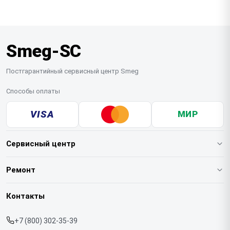
на нашем складе, редкие позиции доставляем под
доставкой устройства. Простые неисправности
заказ.
устраняем прямо на месте, а для сложного
ремонта забираем технику в наш сервис.
Smeg-SC
Постгарантийный сервисный центр Smeg
Способы оплаты
VISA
МИР
Сервисный центр
О нашем сервисе
Ремонт
Гарантия
Кофемашин
Контакты
Прайс-лист
Духовых шкафов
+7 (800) 302-35-39
Срочный ремонт