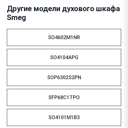
Другие модели духового шкафа
Smeg
SO4602M1NR
SO4104APG
SOP6302S2PN
SFP68C1TPO
SO4101M1B3