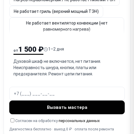
Не работает гриль (верхний мощный ТЭН)
Не работает вентилятор конвекции (нет
равномерного нагрева)
Не держит температуру / перегревает (термостат,
датчик)
1 500 ₽
1–2 дня
от
Перегрев / аварийное отключение (термозащита)
Духовой шкаф не включается, нет питания.
Неисправность шнура, кнопки, платы или
Не работает таймер / автоотключение / программы
предохранителя. Ремонт цепи питания.
Не открывается / провисает / плохо держится
дверца (петли)
Разбито / треснуло стекло дверцы (внутреннее/
наружное)
Вызвать мастера
Износ / повреждение уплотнителя дверцы
Согласен на обработку
персональных данных
(тепловые потери)
Диагностика бесплатно · выезд 0 ₽ · оплата после ремонта