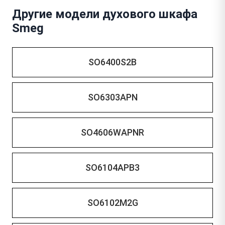
Другие модели духового шкафа
Smeg
SO6400S2B
SO6303APN
SO4606WAPNR
SO6104APB3
SO6102M2G