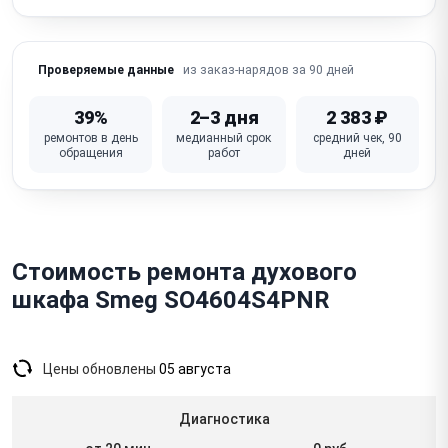
Не работает / перегорела лампочка подсветки
Не работает дисплей / кнопки / сенсорная панель
из заказ-нарядов за 90 дней
Проверяемые данные
Запах гари / дым из духовки (нагарь, засорение)
39%
2–3 дня
2 383 ₽
Неисправна плата управления (электронные
ремонтов в день
медианный срок
средний чек, 90
модели)
обращения
работ
дней
Стоимость ремонта духового
шкафа Smeg SO4604S4PNR
Цены обновлены
05 августа
Диагностика