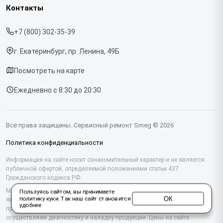
Кофемашин
Контакты
Прайс-лист
Духовых шкафов
+7 (800) 302-35-39
Срочный ремонт
Варочных панелей
г. Екатеринбург, пр. Ленина, 49Б
Доставка и способы оплаты
Холодильников
Посмотреть на карте
Диагностика
Микроволновых печей
Ежедневно с 8:30 до 20:30
Контакты
Стиральных машин
Посудомоечных машин
Все права защищены. Сервисный ремонт Smeg © 2026
Винных шкафов
Политика конфиденциальности
Вакууматоров
Информация на сайте носит ознакомительный характер и не является
публичной офертой, определяемой положениями статьи 437
Гражданского кодекса РФ.
Вытяжек
Мы специализируемся на обслуживании и ремонте техники Smeg, но не
Пользуясь сайтом, вы принимаете
Миксеров
ОК
политику куки
. Так наш сайт становится
являемся их официальным представителем. Предоставляем
удобнее
профессиональные услуги после истечения гарантии, а также
Соковыжималок
осуществляем диагностику и наладку продукции. Цены на сайте