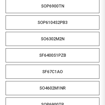
SOP6900TN
SOP6104S2PB3
SO6302M2N
SF6400S1PZB
SF67C1AO
SO4602M1NR
SOP6900TP