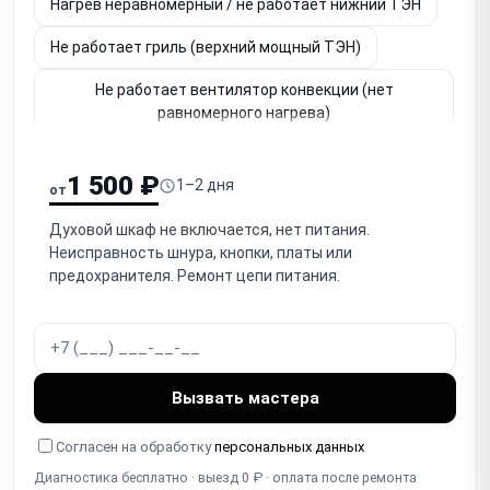
Нагрев неравномерный / не работает нижний ТЭН
Не работает гриль (верхний мощный ТЭН)
Не работает вентилятор конвекции (нет
равномерного нагрева)
Не держит температуру / перегревает (термостат,
датчик)
1 500 ₽
1–2 дня
от
Перегрев / аварийное отключение (термозащита)
Духовой шкаф не включается, нет питания.
Неисправность шнура, кнопки, платы или
Не работает таймер / автоотключение / программы
предохранителя. Ремонт цепи питания.
Не открывается / провисает / плохо держится
дверца (петли)
Разбито / треснуло стекло дверцы (внутреннее/
наружное)
Вызвать мастера
Износ / повреждение уплотнителя дверцы
Согласен на обработку
персональных данных
(тепловые потери)
Диагностика бесплатно · выезд 0 ₽ · оплата после ремонта