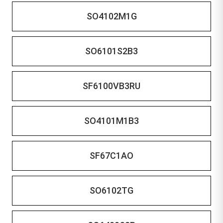
SO4102M1G
SO6101S2B3
SF6100VB3RU
SO4101M1B3
SF67C1AO
SO6102TG