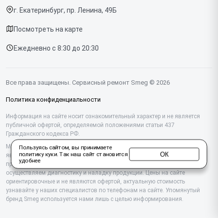
Варочных панелей
г. Екатеринбург, пр. Ленина, 49Б
Доставка и способы оплаты
Холодильников
Посмотреть на карте
Диагностика
Микроволновых печей
Ежедневно с 8:30 до 20:30
Контакты
Стиральных машин
Посудомоечных машин
Все права защищены. Сервисный ремонт Smeg © 2026
Винных шкафов
Политика конфиденциальности
Вакууматоров
Информация на сайте носит ознакомительный характер и не является
публичной офертой, определяемой положениями статьи 437
Гражданского кодекса РФ.
Вытяжек
Мы специализируемся на обслуживании и ремонте техники Smeg, но не
Пользуясь сайтом, вы принимаете
Миксеров
ОК
политику куки
. Так наш сайт становится
являемся их официальным представителем. Предоставляем
удобнее
профессиональные услуги после истечения гарантии, а также
Соковыжималок
осуществляем диагностику и наладку продукции. Цены на сайте
ориентировочные и не являются офертой, актуальную стоимость
узнавайте у наших специалистов по телефонам на сайте. Упомянутый
Тостеров
бренд Smeg используется нами лишь с целью информирования.
Чайников