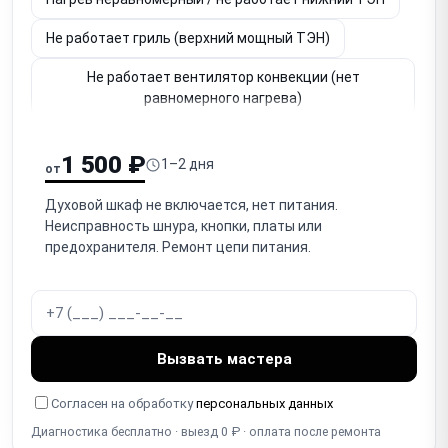
Не работает гриль (верхний мощный ТЭН)
Не работает вентилятор конвекции (нет
равномерного нагрева)
Не держит температуру / перегревает (термостат,
датчик)
1 500 ₽
1–2 дня
от
Перегрев / аварийное отключение (термозащита)
Духовой шкаф не включается, нет питания.
Неисправность шнура, кнопки, платы или
Не работает таймер / автоотключение / программы
предохранителя. Ремонт цепи питания.
Не открывается / провисает / плохо держится
дверца (петли)
Разбито / треснуло стекло дверцы (внутреннее/
наружное)
Вызвать мастера
Износ / повреждение уплотнителя дверцы
Согласен на обработку
персональных данных
(тепловые потери)
Диагностика бесплатно · выезд 0 ₽ · оплата после ремонта