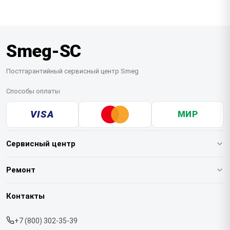
шкафа всегда есть в наличии, а редкие позиции
вмешательства.
доставкой техники в сервис. Простые поломки мы
мы оперативно доставляем под заказ. На все
устраняем на месте, а сложные случаи требуют
установленные запчасти также действует
стационарного оборудования. Перед приходом
гарантия.
Smeg-SC
специалиста рекомендуем освободить духовой
шкаф от противней и посуды.
Постгарантийный сервисный центр Smeg
Способы оплаты
VISA
МИР
Сервисный центр
О нашем сервисе
Ремонт
Гарантия
Кофемашин
Контакты
Прайс-лист
Духовых шкафов
+7 (800) 302-35-39
Срочный ремонт