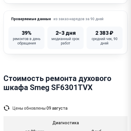
Не работает / перегорела лампочка подсветки
Не работает дисплей / кнопки / сенсорная панель
из заказ-нарядов за 90 дней
Проверяемые данные
Запах гари / дым из духовки (нагарь, засорение)
39%
2–3 дня
2 383 ₽
Неисправна плата управления (электронные
ремонтов в день
медианный срок
средний чек, 90
модели)
обращения
работ
дней
Стоимость ремонта духового
шкафа Smeg SF6301TVX
Цены обновлены
09 августа
Диагностика