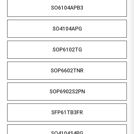
SO6104APB3
SO4104APG
SOP6102TG
SOP6602TNR
SOP6902S2PN
SFP61TB3FR
SO4104S4PG