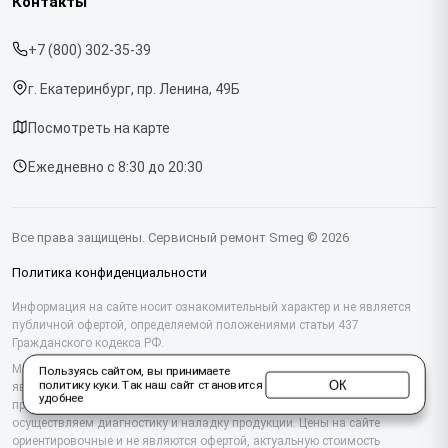
Контакты
Прайс-лист
Духовых шкафов
+7 (800) 302-35-39
Срочный ремонт
Варочных панелей
г. Екатеринбург, пр. Ленина, 49Б
Доставка и способы оплаты
Холодильников
Посмотреть на карте
Диагностика
Микроволновых печей
Ежедневно с 8:30 до 20:30
Контакты
Стиральных машин
Посудомоечных машин
Все права защищены. Сервисный ремонт Smeg © 2026
Винных шкафов
Политика конфиденциальности
Вакууматоров
Информация на сайте носит ознакомительный характер и не является
публичной офертой, определяемой положениями статьи 437
Гражданского кодекса РФ.
Вытяжек
Мы специализируемся на обслуживании и ремонте техники Smeg, но не
Пользуясь сайтом, вы принимаете
Миксеров
ОК
политику куки
. Так наш сайт становится
являемся их официальным представителем. Предоставляем
удобнее
профессиональные услуги после истечения гарантии, а также
Соковыжималок
осуществляем диагностику и наладку продукции. Цены на сайте
ориентировочные и не являются офертой, актуальную стоимость