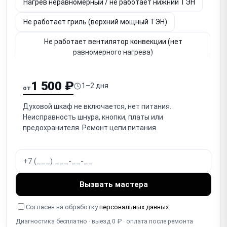
Нагрев неравномерный / не работает нижний ТЭН
Не работает гриль (верхний мощный ТЭН)
Не работает вентилятор конвекции (нет
равномерного нагрева)
Не держит температуру / перегревает (термостат,
датчик)
1 500 ₽
1–2 дня
от
Перегрев / аварийное отключение (термозащита)
Духовой шкаф не включается, нет питания.
Неисправность шнура, кнопки, платы или
Не работает таймер / автоотключение / программы
предохранителя. Ремонт цепи питания.
Не открывается / провисает / плохо держится
дверца (петли)
Разбито / треснуло стекло дверцы (внутреннее/
наружное)
Вызвать мастера
Износ / повреждение уплотнителя дверцы
Согласен на обработку
персональных данных
(тепловые потери)
Диагностика бесплатно · выезд 0 ₽ · оплата после ремонта