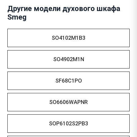
Другие модели духового шкафа
Smeg
SO4102M1B3
SO4902M1N
SF68C1PO
SO6606WAPNR
SOP6102S2PB3