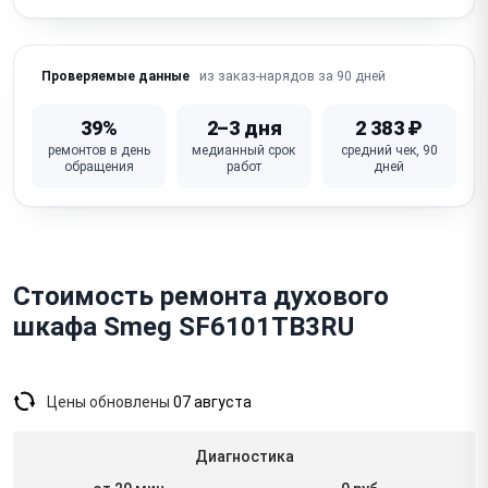
Не работает / перегорела лампочка подсветки
Не работает дисплей / кнопки / сенсорная панель
из заказ-нарядов за 90 дней
Проверяемые данные
Запах гари / дым из духовки (нагарь, засорение)
39%
2–3 дня
2 383 ₽
Неисправна плата управления (электронные
ремонтов в день
медианный срок
средний чек, 90
модели)
обращения
работ
дней
Стоимость ремонта духового
шкафа Smeg SF6101TB3RU
Цены обновлены
07 августа
Диагностика